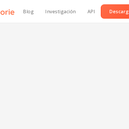
Blog
Investigación
API
Descarga
el Keto con Hue
Tocino