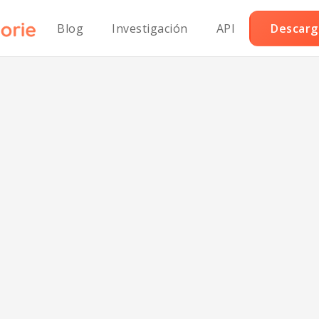
Blog
Investigación
API
Descarga
 al ron bajo en 