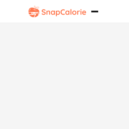
Avena sin
lácteos con
canela y
especias.