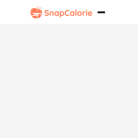
Avena con
jarabe de arce
vegano