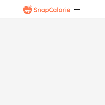
Arroz
Horneado sin
Lácteos