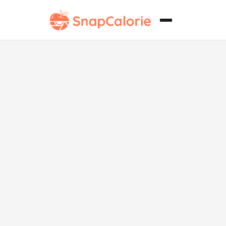
Arroz frito de
carne y
verduras sin
soja