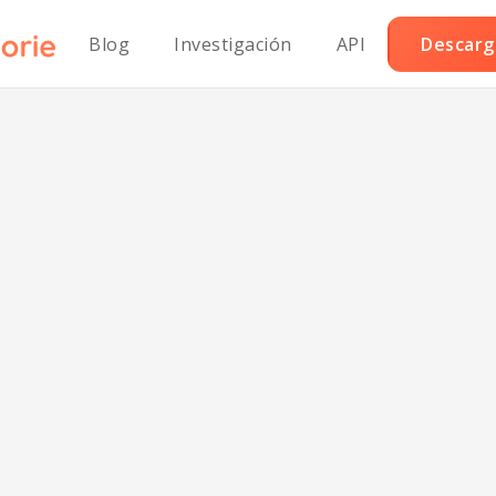
Blog
Investigación
API
Descarga
z frito con huevo
en proteínas