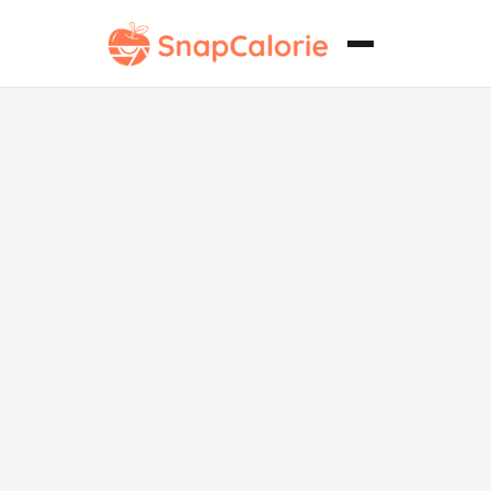
Arroz frito
chino bajo en
sodio