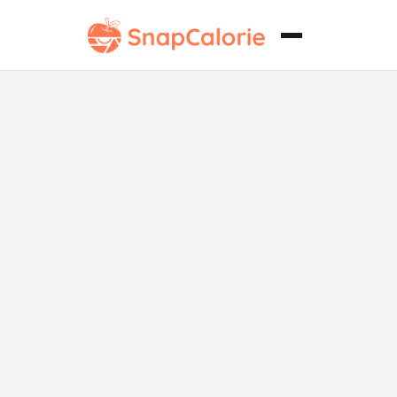
Arroz frito
cantonés alto
en proteínas