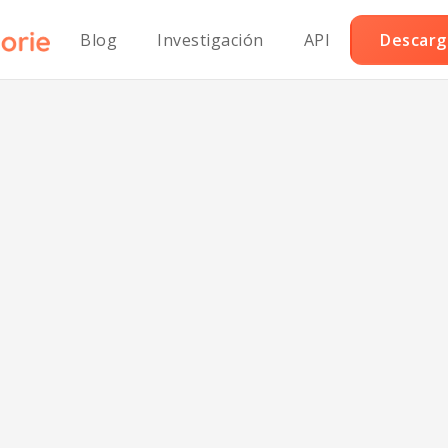
Blog
Investigación
API
Descarga
Arroz de brócol
saludable para e
corazón.