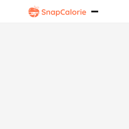
Arroz con
champiñones
sabroso sin
soja