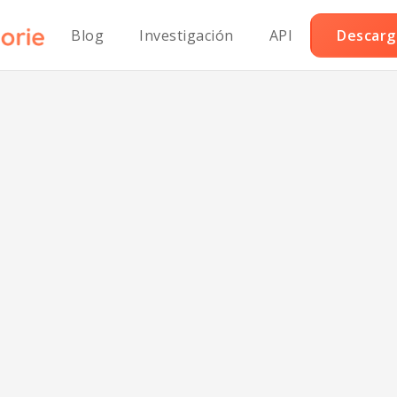
Blog
Investigación
API
Descarga
roz al Curry Veg