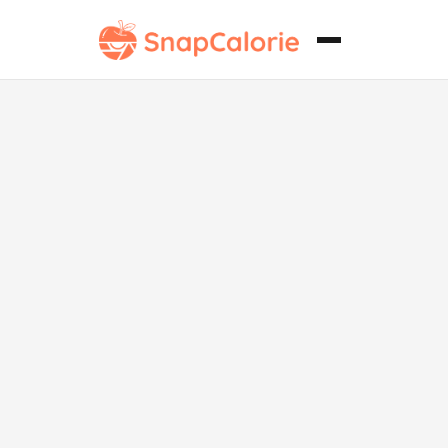
Aloo frito sin
azúcar