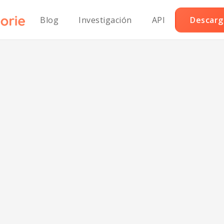
Blog
Investigación
API
Descarga
as de pollo sin g
al horno.