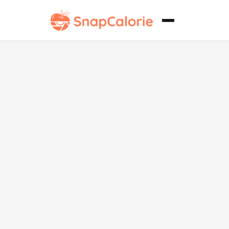
Alitas de pollo
deshuesadas a
la barbacoa
sin lácteos