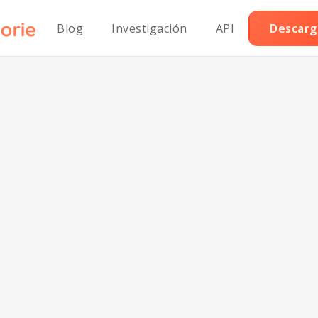
Blog
Investigación
API
Descarga
li de Hierbas Ba
Grasa