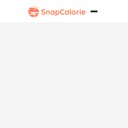
Alfajores
clásicos bajos
en
carbohidratos