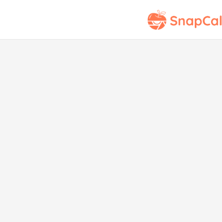
A
Veg