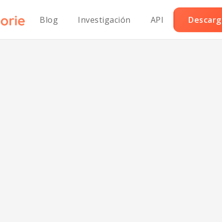
Blog
Investigación
API
Descarga
lbóndigas Clásic
etarianas con S