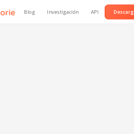
Blog
Investigación
API
Descarga
derezo vegano 
arbacoa y ranc