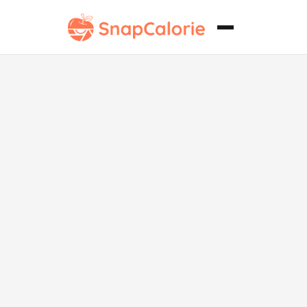
Aderezo
Ranch de
Barbacoa Bajo
en Sodio.