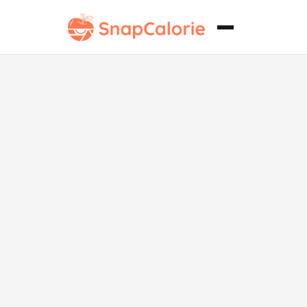
Aderezo de
Sésamo
Asiático