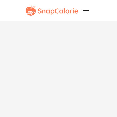
Aderezo de
Diosa Vegana
Paleo