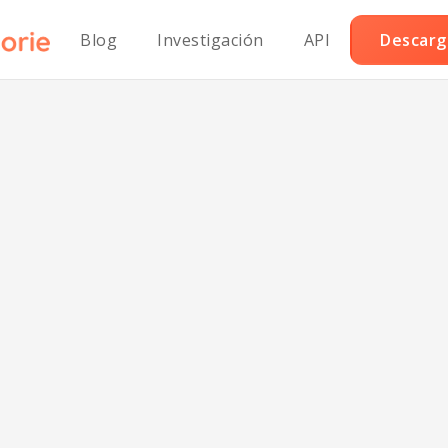
Blog
Investigación
API
Descarga
erezo de Cilantr
a Saludable par
Corazón