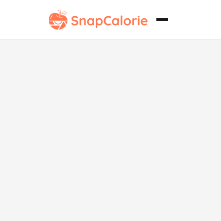
Aderezo
cremoso de
ajo bajo en
carbohidratos