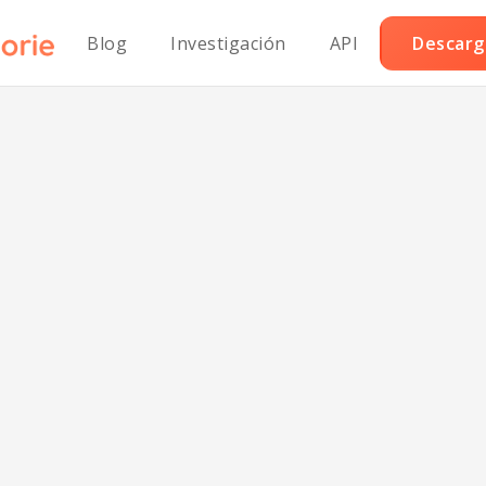
Blog
Investigación
API
Descarga
score:
75/100
mart Nutrition Tracking with