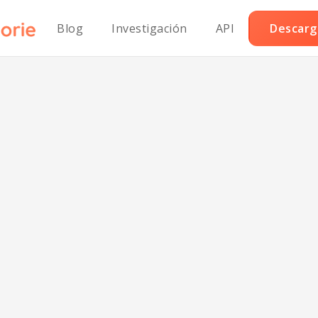
Blog
Investigación
API
Descarga
score:
78/100
mart Nutrition Tracking with