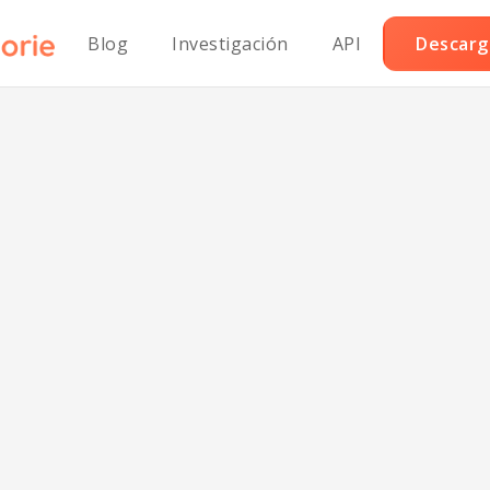
Blog
Investigación
API
Descarga
score:
73/100
mart Nutrition Tracking with