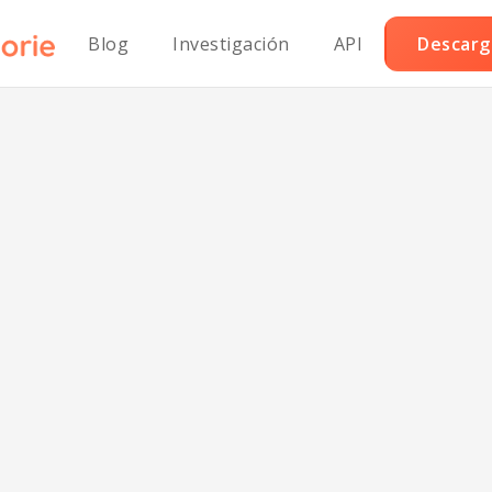
Blog
Investigación
API
Descarga
score:
73/100
mart Nutrition Tracking with