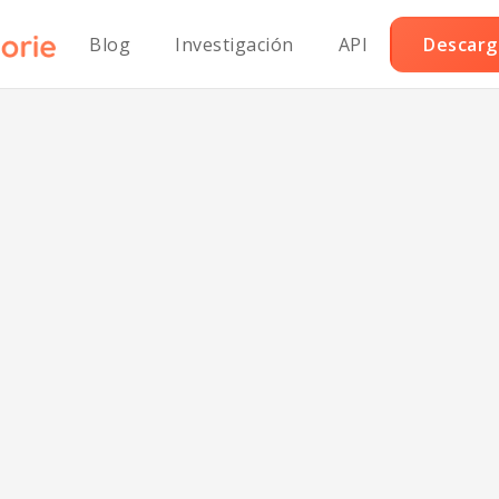
Blog
Investigación
API
Descarga
score:
66/100
mart Nutrition Tracking with