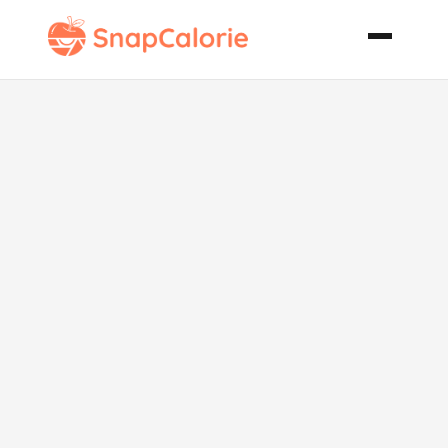
Bratwurst and
Sauerkraut
Skillet