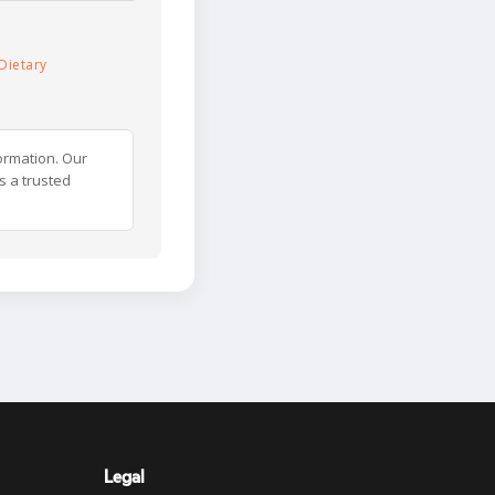
Dietary
ormation. Our
s a trusted
Legal