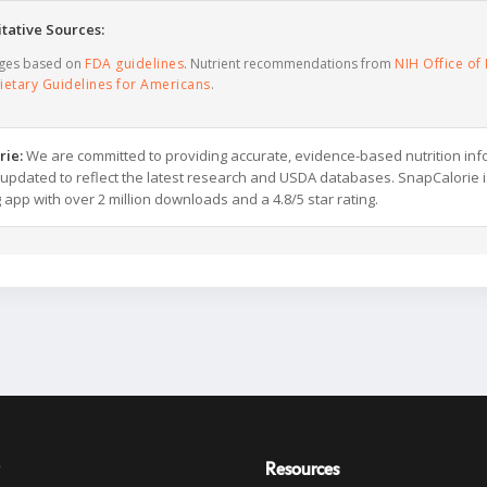
tative Sources:
ages based on
FDA guidelines
. Nutrient recommendations from
NIH Office of 
ietary Guidelines for Americans
.
rie:
We are committed to providing accurate, evidence-based nutrition inf
y updated to reflect the latest research and USDA databases. SnapCalorie i
g app with over 2 million downloads and a 4.8/5 star rating.
Resources