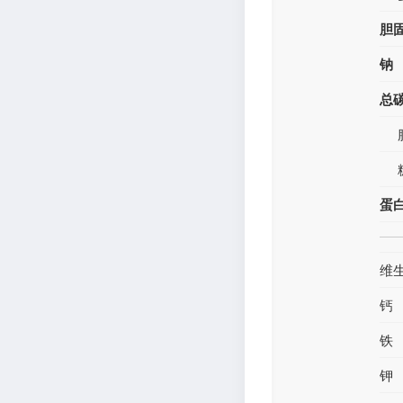
胆
钠
总
蛋
维
钙
铁
钾