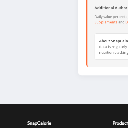
Additional Authori
Daily value percent
Supplements
and
D
About SnapCalo
data is regularl
nutrition trackin
SnapCalorie
Product