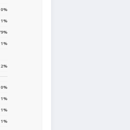
0%
1%
79%
1%
2%
0%
1%
1%
1%