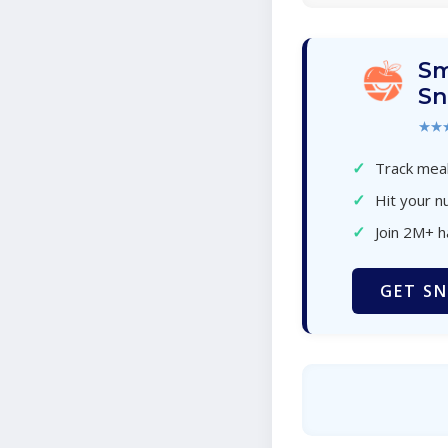
Sm
Sn
★★
✓
Track meal
✓
Hit your nu
✓
Join 2M+ 
GET SN