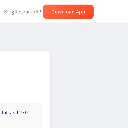
Blog
Research
API
Download App
 fat, and 27.0