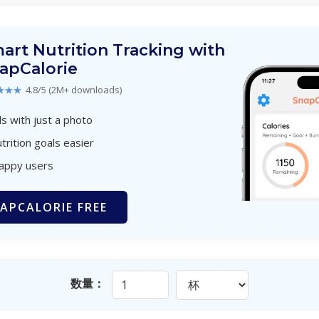
art Nutrition Tracking with
apCalorie
★★★
4.8/5 (2M+ downloads)
s with just a photo
trition goals easier
happy users
APCALORIE FREE
数量：