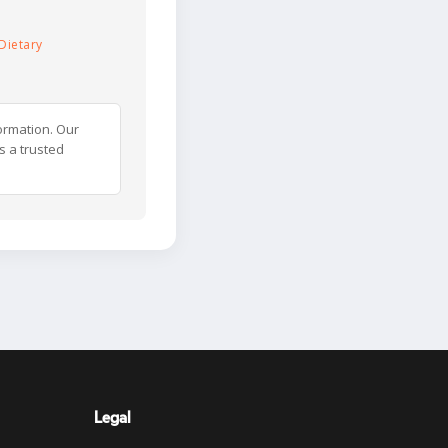
Dietary
ormation. Our
s a trusted
Legal