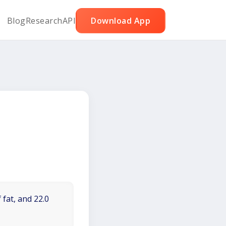
Blog
Research
API
Download App
 fat, and 22.0