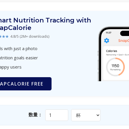
art Nutrition Tracking with
apCalorie
★★★
4.8/5 (2M+ downloads)
s with just a photo
trition goals easier
happy users
APCALORIE FREE
数量：