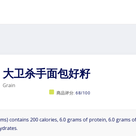
大卫杀手面包好籽
Grain
商品评分:
68/100
ms) contains 200 calories, 6.0 grams of protein, 6.0 grams of
ydrates.