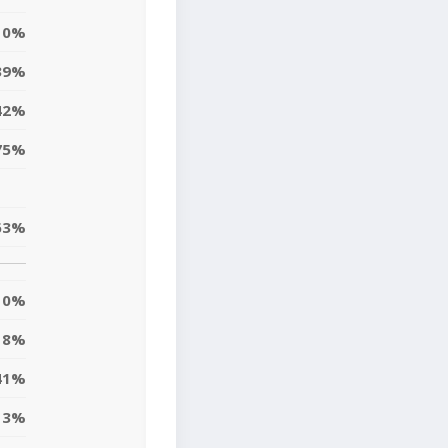
0%
39%
42%
75%
63%
0%
8%
41%
13%