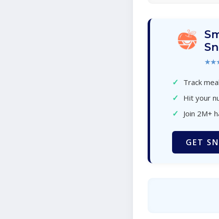
Sm
Sn
★★
✓
Track meal
✓
Hit your nu
✓
Join 2M+ 
GET SN