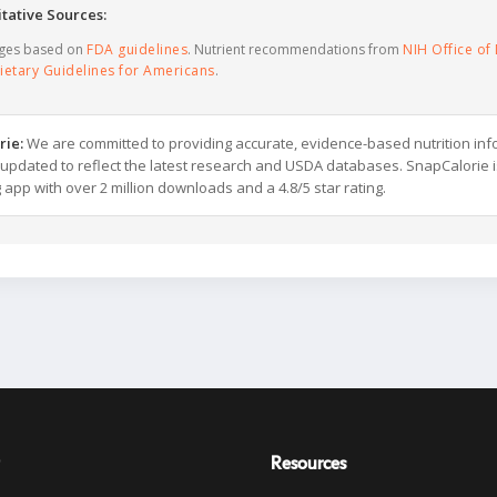
tative Sources:
ages based on
FDA guidelines
. Nutrient recommendations from
NIH Office of 
ietary Guidelines for Americans
.
rie:
We are committed to providing accurate, evidence-based nutrition inf
y updated to reflect the latest research and USDA databases. SnapCalorie i
g app with over 2 million downloads and a 4.8/5 star rating.
Resources