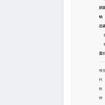
胆
钠
总
蛋
维
钙
铁
钾