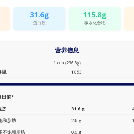
31.6g
115.8g
蛋白质
碳水化合物
营养信息
1 cup (236.8g)
路里
1053
每日值*
脂肪
31.6 g
饱和脂肪
2.6 g
多不饱和脂肪
0.0 g