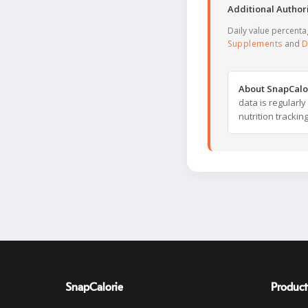
Additional Authori
Daily value percent
Supplements
and
D
About SnapCalo
data is regularl
nutrition trackin
SnapCalorie
Product