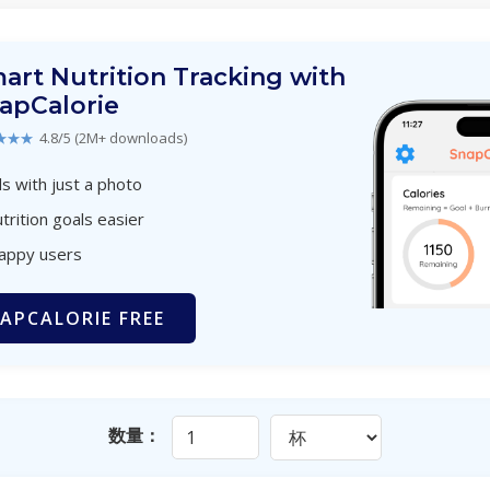
art Nutrition Tracking with
apCalorie
★★★
4.8/5 (2M+ downloads)
s with just a photo
trition goals easier
happy users
APCALORIE FREE
数量：