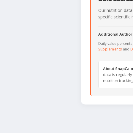
Our nutrition data
specific scientifi
Additional Authori
Daily value percent
Supplements
and
D
About SnapCalo
data is regularl
nutrition trackin