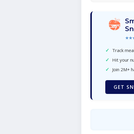
Sm
Sn
★★
✓
Track meal
✓
Hit your nu
✓
Join 2M+ 
GET SN