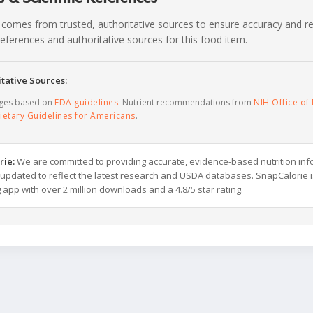
 comes from trusted, authoritative sources to ensure accuracy and rel
c references and authoritative sources for this food item.
tative Sources:
ages based on
FDA guidelines
. Nutrient recommendations from
NIH Office of 
ietary Guidelines for Americans
.
rie:
We are committed to providing accurate, evidence-based nutrition inf
y updated to reflect the latest research and USDA databases. SnapCalorie i
g app with over 2 million downloads and a 4.8/5 star rating.