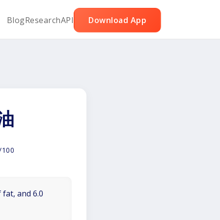
Blog
Research
API
Download App
油
/100
 fat, and 6.0