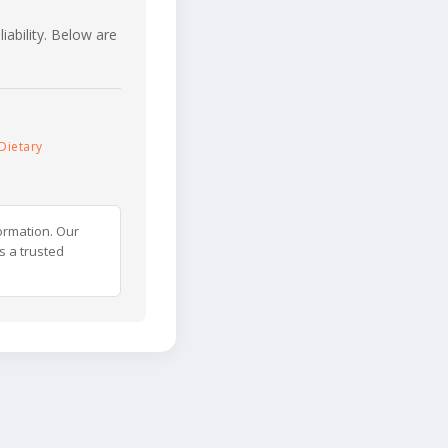
iability. Below are
Dietary
ormation. Our
s a trusted