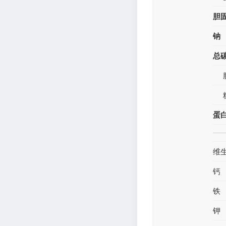
胆
钠
总
蛋
维
钙
铁
钾