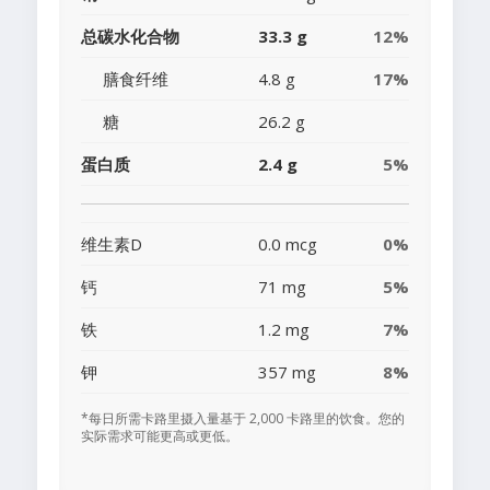
总碳水化合物
33.3 g
12%
膳食纤维
4.8 g
17%
糖
26.2 g
蛋白质
2.4 g
5%
维生素D
0.0 mcg
0%
钙
71 mg
5%
铁
1.2 mg
7%
钾
357 mg
8%
*每日所需卡路里摄入量基于 2,000 卡路里的饮食。您的
实际需求可能更高或更低。