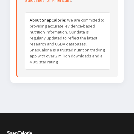
Guidelines for Americans
.
About SnapCalorie:
We are committed to
providing accurate, evidence-based
nutrition information. Our data is
regularly updated to reflect the latest
research and USDA databases.
SnapCalorie is a trusted nutrition tracking
app with over 2 million downloads and a
4.8/5 star rating.
SnapCalorie