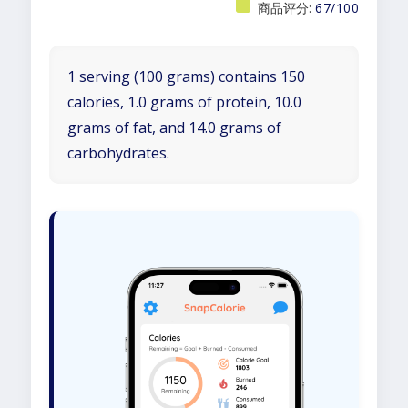
商品评分:
67/100
1 serving (100 grams) contains 150
calories, 1.0 grams of protein, 10.0
grams of fat, and 14.0 grams of
carbohydrates.