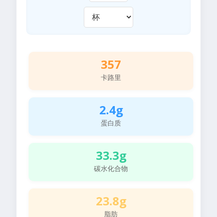
357
卡路里
2.4g
蛋白质
33.3g
碳水化合物
23.8g
脂肪