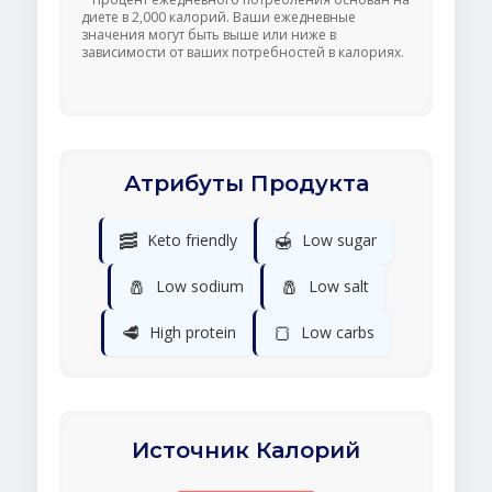
диете в 2,000 калорий. Ваши ежедневные
значения могут быть выше или ниже в
зависимости от ваших потребностей в калориях.
Атрибуты Продукта
🥓
🍯
Keto friendly
Low sugar
🧂
🧂
Low sodium
Low salt
🥩
🍞
High protein
Low carbs
Источник Калорий