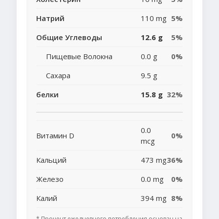
Натрий
110 mg
5%
Общие Углеводы
12.6 g
5%
Пищевые Волокна
0.0 g
0%
Сахара
9.5 g
белки
15.8 g
32%
0.0
Витамин D
0%
mcg
Кальций
473 mg
36%
Железо
0.0 mg
0%
Калий
394 mg
8%
* Процент ежедневного потребления основан на