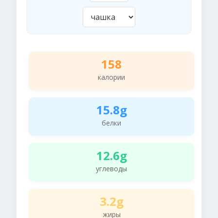
158
калории
15.8g
белки
12.6g
углеводы
3.2g
жиры