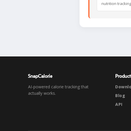
nutrition trackin
SnapCalorie
Product
AI-powered calorie tracking that
Downl
actually works.
Blog
API