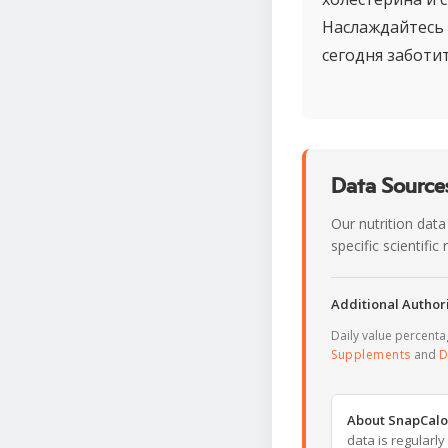
Наслаждайтесь 
сегодня заботит
Data Sources
Our nutrition data
specific scientifi
Additional Authori
Daily value percent
Supplements
and
D
About SnapCalo
data is regularl