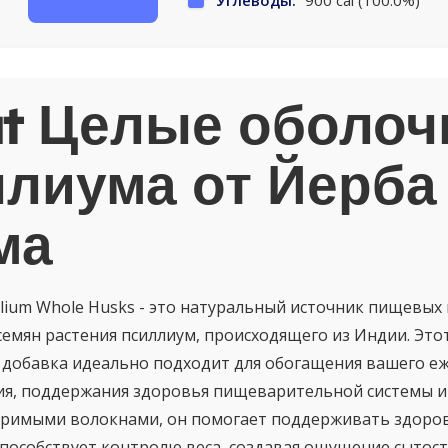
Углеводы:
900 cal (100.0%)
t Целые оболоч
лиума от Йерба
ма
yllium Whole Husks - это натуральный источник пищевых
семян растения псиллиум, происходящего из Индии. Это
 добавка идеально подходит для обогащения вашего е
я, поддержания здоровья пищеварительной системы и 
оримыми волокнами, он помогает поддерживать здоро
способствует контролю веса, создавая ощущение сытост