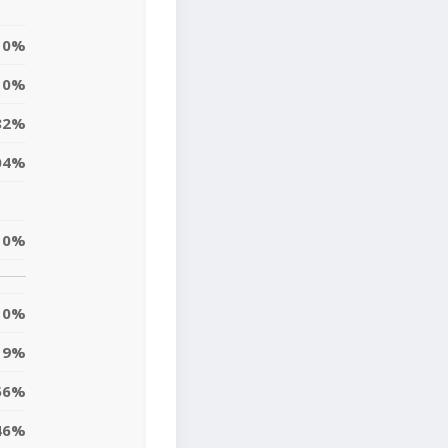
0%
0%
82%
04%
0%
0%
19%
56%
46%