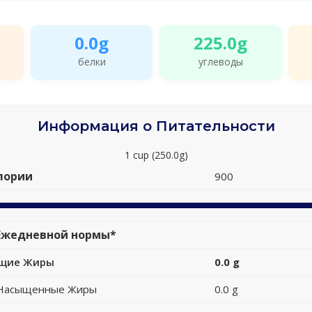
0.0g
225.0g
белки
углеводы
Информация о Питательности
1 cup (250.0g)
лории
900
Ежедневной нормы*
щие Жиры
0.0 g
Насыщенные Жиры
0.0 g