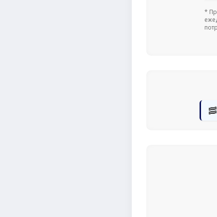
* П
еже
пот
🥓