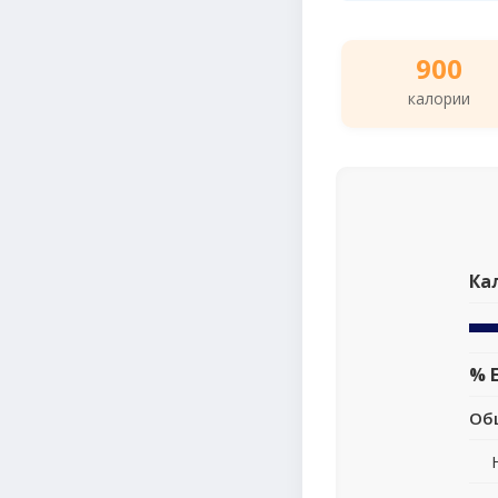
900
калории
Ка
% 
Об