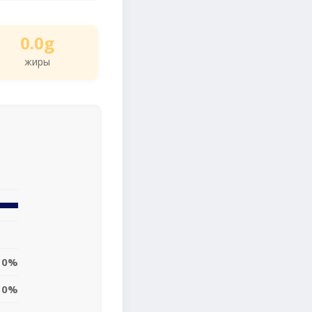
0.0g
жиры
0%
0%