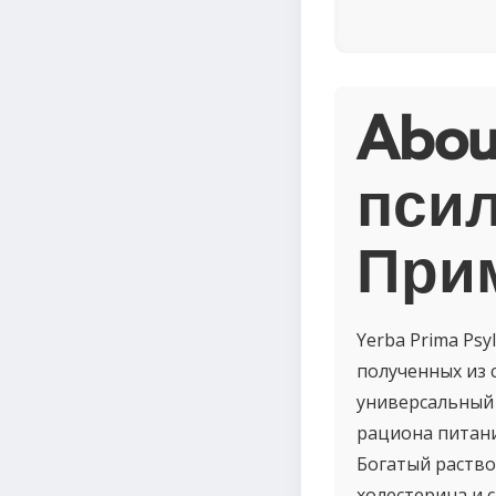
Abou
псил
При
Yerba Prima Ps
полученных из 
универсальный
рациона питани
Богатый раств
холестерина и 