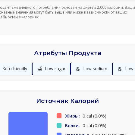
роцент ежедневного потребления основан на диете в 2,000 калорий. Ваши
дневные значения могут быть выше или ниже в зависимости от ваших
ребностей в калориях.
Атрибуты Продукта
🍯
🧂
🧂
Keto friendly
Low sugar
Low sodium
Low 
Источник Калорий
Жиры:
0 cal (0.0%)
Белки:
0 cal (0.0%)