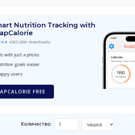
art Nutrition Tracking with
apCalorie
★★★
4.8/5 (2M+ downloads)
s with just a photo
trition goals easier
happy users
APCALORIE FREE
Количество: