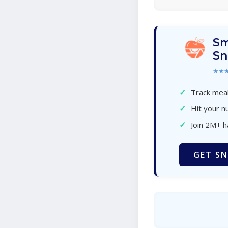
Sm
Sn
★★
✓
Track meal
✓
Hit your nu
✓
Join 2M+ 
GET SN