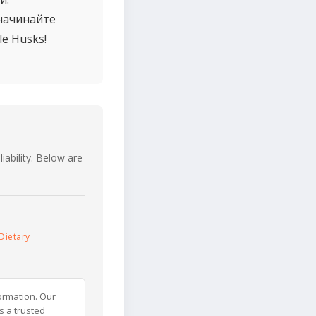
 начинайте
le Husks!
iability. Below are
Dietary
ormation. Our
s a trusted