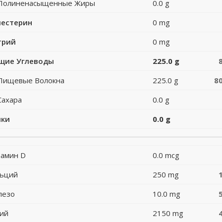
Полиненасыщенные Жиры
0.0 g
лестерин
0 mg
трий
0 mg
щие Углеводы
225.0 g
Пищевые Волокна
225.0 g
8
Сахара
0.0 g
лки
0.0 g
амин D
0.0 mcg
льций
250 mg
лезо
10.0 mg
ий
2150 mg