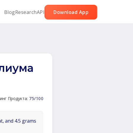
Blog
Research
API
Download App
лиума
инг Продукта:
75/100
at, and 4.5 grams