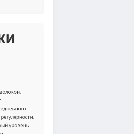
ки
 волокон,
т
жедневного
регулярности.
вый уровень
и.