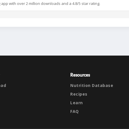
g app with over 2 million downloads and a 4.8/5 star rating.
Resources
oad
Nutrition Database
Recipes
Learn
FAQ