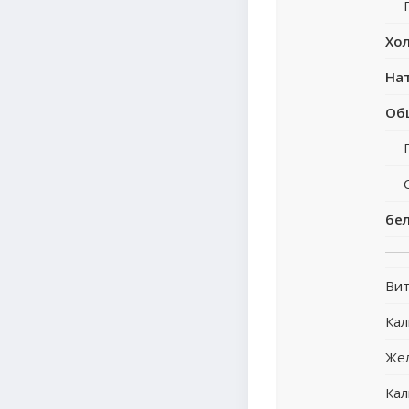
Хо
На
Об
бе
Вит
Ка
Же
Кал