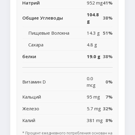
Натрий
952 mg
41%
104.8
Общие Углеводы
38%
g
Пищевые Волокна
14.3 g
51%
Сахара
4.8 g
белки
19.0 g
38%
0.0
Витамин D
0%
mcg
Кальций
95 mg
7%
Железо
5.7 mg
32%
Калий
381 mg
8%
* Процент ежедневного потребления основан на