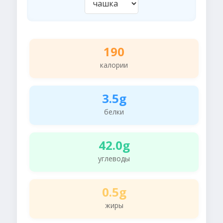
190
калории
3.5g
белки
42.0g
углеводы
0.5g
жиры