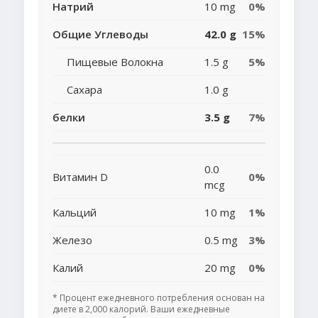
Натрий
10 mg
0%
Общие Углеводы
42.0 g
15%
Пищевые Волокна
1.5 g
5%
Сахара
1.0 g
белки
3.5 g
7%
0.0
Витамин D
0%
mcg
Кальций
10 mg
1%
Железо
0.5 mg
3%
Калий
20 mg
0%
* Процент ежедневного потребления основан на
диете в 2,000 калорий. Ваши ежедневные