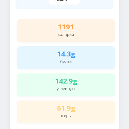
1191
калории
14.3g
белки
142.9g
углеводы
61.9g
жиры