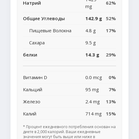
Натрий
62%
mg
Общие Углеводы
142.9 g
52%
Пищевые Волокна
4.8 g
17%
Сахара
9.5 g
белки
14.3 g
29%
Витамин D
0.0 mcg
0%
Кальций
95 mg
7%
Железо
2.4 mg
13%
Калий
714 mg
15%
* Процент ежедневного потребления основан на
диете в 2,000 калорий. Ваши ежедневные
значения могут быть выше или ниже в