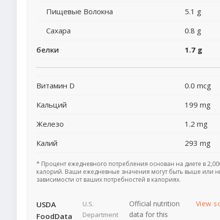
Пищевые Волокна
5.1 g
Сахара
0.8 g
белки
1.7 g
Витамин D
0.0 mcg
Кальций
199 mg
Железо
1.2 mg
Калий
293 mg
* Процент ежедневного потребления основан на диете в 2,00
калорий. Ваши ежедневные значения могут быть выше или н
зависимости от ваших потребностей в калориях.
Official nutrition
View s
USDA
U.S.
data for this
Department
FoodData