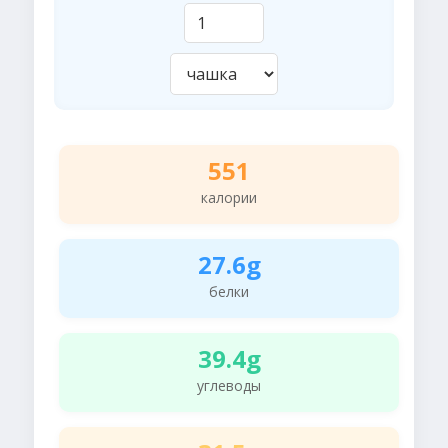
551
калории
27.6g
белки
39.4g
углеводы