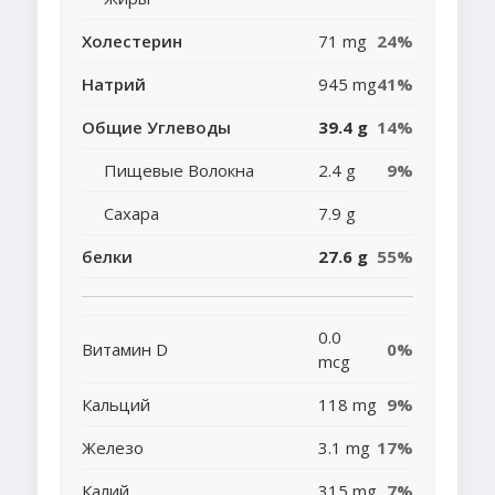
Холестерин
71 mg
24%
Натрий
945 mg
41%
Общие Углеводы
39.4 g
14%
Пищевые Волокна
2.4 g
9%
Сахара
7.9 g
белки
27.6 g
55%
0.0
Витамин D
0%
mcg
Кальций
118 mg
9%
Железо
3.1 mg
17%
Калий
315 mg
7%