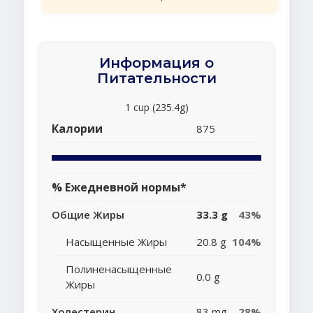
Информация о
Питательности
1 cup (235.4g)
Калории
875
% Ежедневной нормы*
Общие Жиры
33.3 g
43%
Насыщенные Жиры
20.8 g
104%
Полиненасыщенные
0.0 g
Жиры
Холестерин
83 mg
28%