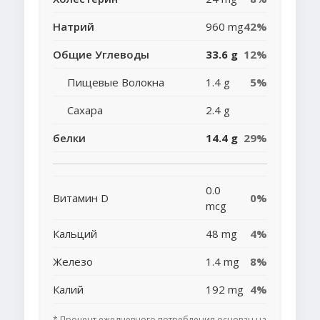
Натрий
960 mg
42%
Общие Углеводы
33.6 g
12%
Пищевые Волокна
1.4 g
5%
Сахара
2.4 g
белки
14.4 g
29%
0.0
Витамин D
0%
mcg
Кальций
48 mg
4%
Железо
1.4 mg
8%
Калий
192 mg
4%
* Процент ежедневного потребления основан на