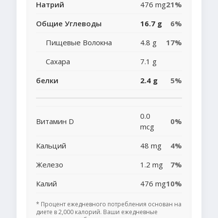
Натрий
476 mg
21%
Общие Углеводы
16.7 g
6%
Пищевые Волокна
4.8 g
17%
Сахара
7.1 g
белки
2.4 g
5%
0.0
Витамин D
0%
mcg
Кальций
48 mg
4%
Железо
1.2 mg
7%
Калий
476 mg
10%
* Процент ежедневного потребления основан на
диете в 2,000 калорий. Ваши ежедневные