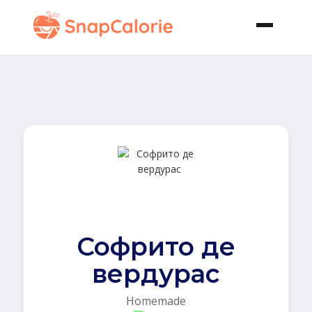
Софрито де
вердурас
Homemade