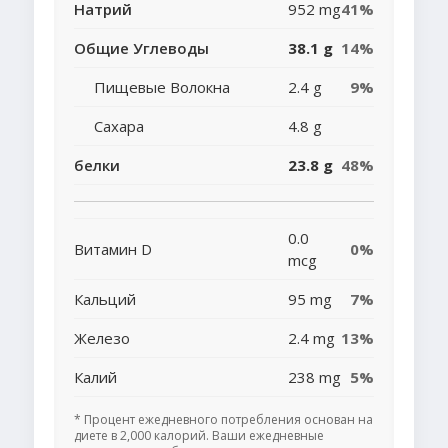
Натрий
952 mg
41%
Общие Углеводы
38.1 g
14%
Пищевые Волокна
2.4 g
9%
Сахара
4.8 g
белки
23.8 g
48%
0.0
Витамин D
0%
mcg
Кальций
95 mg
7%
Железо
2.4 mg
13%
Калий
238 mg
5%
* Процент ежедневного потребления основан на
диете в 2,000 калорий. Ваши ежедневные