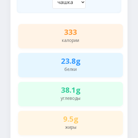
333
калории
23.8g
белки
38.1g
углеводы
9.5g
жиры