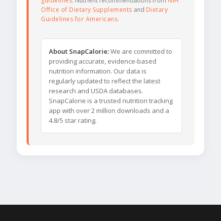
guidelines
. Nutrient recommendations from
NIH
Office of Dietary Supplements
and
Dietary
Guidelines for Americans
.
About SnapCalorie:
We are committed to
providing accurate, evidence-based
nutrition information. Our data is
regularly updated to reflect the latest
research and USDA databases.
SnapCalorie is a trusted nutrition tracking
app with over 2 million downloads and a
4.8/5 star rating.