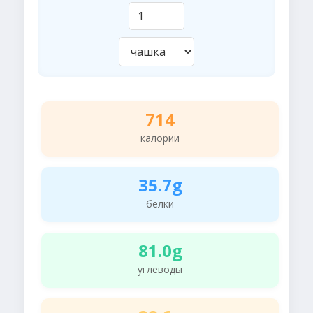
714
калории
35.7g
белки
81.0g
углеводы