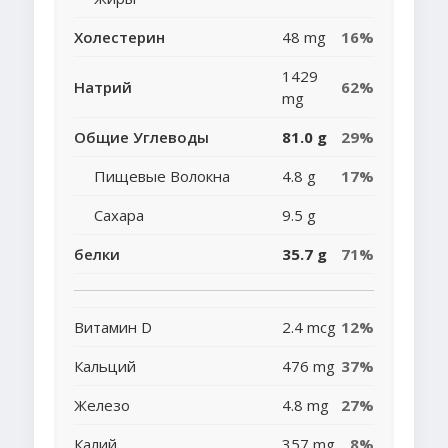
Холестерин
48 mg
16%
1429
Натрий
62%
mg
Общие Углеводы
81.0 g
29%
Пищевые Волокна
4.8 g
17%
Сахара
9.5 g
белки
35.7 g
71%
Витамин D
2.4 mcg
12%
Кальций
476 mg
37%
Железо
4.8 mg
27%
Калий
357 mg
8%