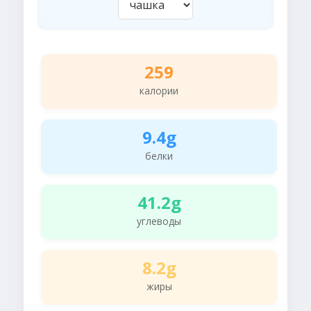
259
калории
9.4g
белки
41.2g
углеводы
8.2g
жиры