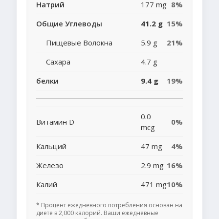
Натрий
177 mg
8%
Общие Углеводы
41.2 g
15%
Пищевые Волокна
5.9 g
21%
Сахара
4.7 g
белки
9.4 g
19%
0.0
Витамин D
0%
mcg
Кальций
47 mg
4%
Железо
2.9 mg
16%
Калий
471 mg
10%
* Процент ежедневного потребления основан на
диете в 2,000 калорий. Ваши ежедневные