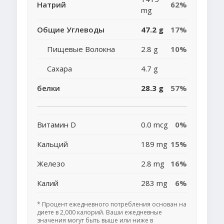
Натрий
62%
mg
Общие Углеводы
47.2 g
17%
Пищевые Волокна
2.8 g
10%
Сахара
4.7 g
белки
28.3 g
57%
Витамин D
0.0 mcg
0%
Кальций
189 mg
15%
Железо
2.8 mg
16%
Калий
283 mg
6%
* Процент ежедневного потребления основан на
диете в 2,000 калорий. Ваши ежедневные
значения могут быть выше или ниже в