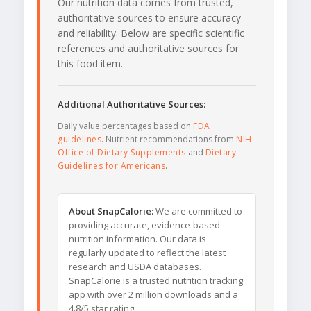
Our nutrition data comes from trusted,
authoritative sources to ensure accuracy
and reliability. Below are specific scientific
references and authoritative sources for
this food item.
Additional Authoritative Sources:
Daily value percentages based on
FDA
guidelines
. Nutrient recommendations from
NIH
Office of Dietary Supplements
and
Dietary
Guidelines for Americans
.
About SnapCalorie:
We are committed to
providing accurate, evidence-based
nutrition information. Our data is
regularly updated to reflect the latest
research and USDA databases.
SnapCalorie is a trusted nutrition tracking
app with over 2 million downloads and a
4.8/5 star rating.