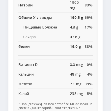
1905
Натрий
83%
mg
Общие Углеводы
190.5 g
69%
Пищевые Волокна
4.8 g
17%
Сахара
47.6 g
белки
19.0 g
38%
Витамин D
0.0 mcg
0%
Кальций
48 mg
4%
Железо
7.1 mg
39%
Калий
238 mg
5%
* Процент ежедневного потребления основан на
диете в 2,000 калорий. Ваши ежедневные