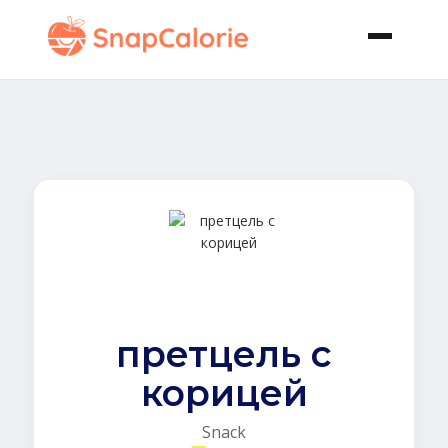
претцель с
корицей
Snack