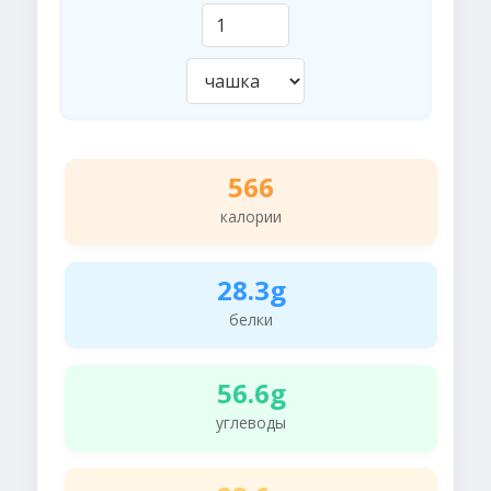
566
калории
28.3g
белки
56.6g
углеводы