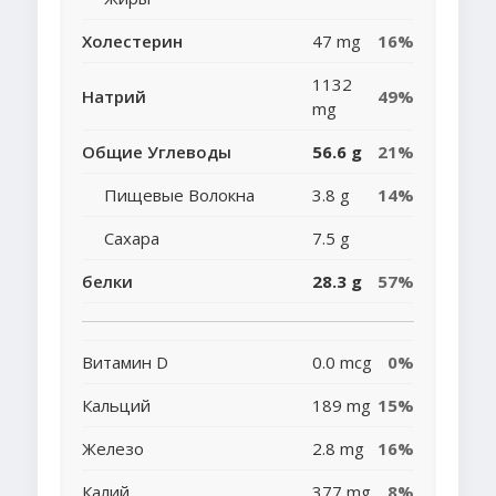
Холестерин
47 mg
16%
1132
Натрий
49%
mg
Общие Углеводы
56.6 g
21%
Пищевые Волокна
3.8 g
14%
Сахара
7.5 g
белки
28.3 g
57%
Витамин D
0.0 mcg
0%
Кальций
189 mg
15%
Железо
2.8 mg
16%
Калий
377 mg
8%